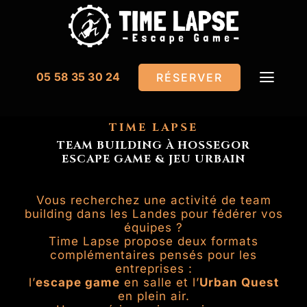
Passer
au
contenu
05 58 35 30 24
RÉSERVER
Toggle
Naviga
Accueil
TIME LAPSE
TEAM BUILDING À HOSSEGOR
ESCAPE GAME & JEU URBAIN
Nos salles
Urban Quest
Vous recherchez une activité de team
building dans les Landes pour fédérer vos
équipes ?
Festivités
Time Lapse propose deux formats
complémentaires pensés pour les
entreprises :
Team Building
l’
escape game
en salle et l’
Urban Quest
en plein air.